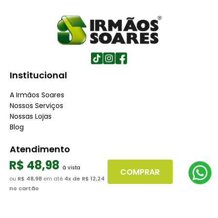
Institucional
A Irmãos Soares
Nossos Serviços
Nossas Lojas
Blog
Atendimento
R$
48
,
98
Dúvidas Frequentes
COMPRAR
ou
R$ 48,98
em até
4
x de
R$ 12,24
Fale Conosco
no cartão
Minha Conta
Trabalhe conosco
Seja nosso fornecedor