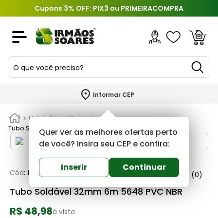
Cupons 3% OFF: PIX3 ou PRIMEIRACOMPRA
O que você precisa?
TERMOS MAIS BUSCADOS
Informar CEP
1
º
piso
Hidráulica
Canos
2
º
porcelanato
Tubo Soldável 32mm 6m 5648 PVC NBR
Quer ver as melhores ofertas perto
3
º
porta
de você? Insira seu CEP e confira:
4
º
revestimento
Inserir
Continuar
Cód
:
102130
Fortlev
0
(0)
5
º
telha
Tubo Soldável 32mm 6m 5648 PVC NBR
6
º
argamassa
R$ 48,98
7
º
tinta
à vista