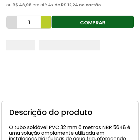
ou
R$ 48,98
em até
4
x de
R$ 12,24
no cartão
8
º
cimento
9
º
vaso sanitário
COMPRAR
10
º
torneira
Descrição do produto
O tubo soldável PVC 32 mm 6 metros NBR 5648 é
uma solução amplamente utilizada em
instalações hidráulicas de água fria, oferecendo