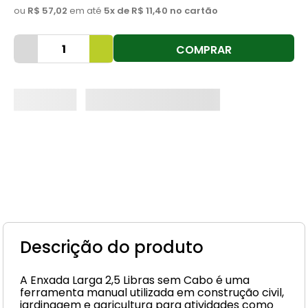
ou
R$ 57,02
em até
5
x de
R$ 11,40
no cartão
8
º
cimento
9
º
torneira
COMPRAR
10
º
vaso sanitário
Descrição do produto
A Enxada Larga 2,5 Libras sem Cabo é uma
ferramenta manual utilizada em construção civil,
jardinagem e agricultura para atividades como