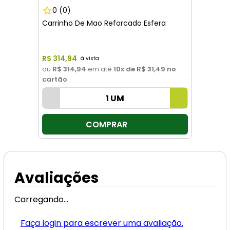
0
(0)
Carrinho De Mao Reforcado Esfera
R$
314
,
94
ou
R$ 314,94
em até
10
x de
R$ 31,49
no
cartão
COMPRAR
Avaliações
Carregando…
Faça login para escrever uma avaliação.