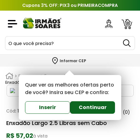
Cupons 3% OFF: PIX3 ou PRIMEIRACOMPRA
O que você precisa?
TERMOS MAIS BUSCADOS
Informar CEP
1
º
piso
Ferragens
Ferramentas
2
º
porcelanato
Enxadão Largo 2.5 Libras sem Cabo
Quer ver as melhores ofertas perto
3
º
porta
de você? Insira seu CEP e confira:
4
º
revestimento
Inserir
Continuar
Cód
:
115835
Ramada
0
(0)
5
º
argamassa
Enxadão Largo 2.5 Libras sem Cabo
6
º
telha
R$ 57,02
7
º
tinta
à vista