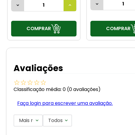
COMPRAR
COMPRAR
Avaliações
☆
☆
☆
☆
☆
Classificação média: 0
(0 avaliações)
Faça login para escrever uma avaliação.
Mais recentes
Todos