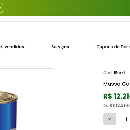
m
a?
TERMOS MAIS BUSCADOS
is vendidos
Serviços
Cupons de Des
1
º
piso
2
º
porcelanato
Cód
:
119571
3
º
porta
Massa Cor
4
º
revestimento
5
º
argamassa
R$ 12,21
6
º
telha
ou
R$ 12,21
e
7
º
tinta
8
º
cimento