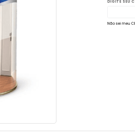
9
º
vaso sanitário
10
º
janela
Não sei meu C