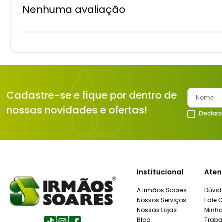
Nenhuma avaliação
Cadastre-se e fique por dentro de
nossas novidades e ofertas!
Declaro
Institucional
Aten
A Irmãos Soares
Dúvid
Nossos Serviços
Fale 
Nossas Lojas
Minh
Blog
Traba