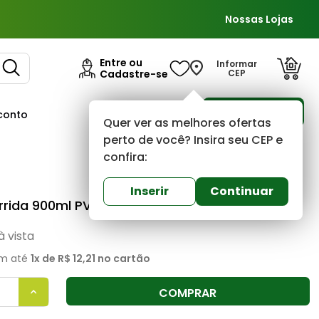
Nossas Lojas
Entre ou
Informar
Cadastre-se
CEP
Para Empresas
conto
Ofertas
Quer ver as melhores ofertas
perto de você? Insira seu CEP e
confira:
Coral
0
(0)
Inserir
Continuar
rida 900ml PVA Coral
à vista
m até
1
x de
R$ 12,21
no cartão
COMPRAR