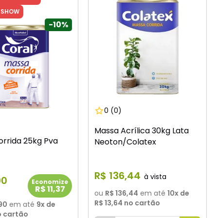
USHOW
-
10%
0
(0)
Massa Acrílica 30kg Lata
rrida 25kg Pva
Neoton/Colatex
R$
136
,
44
90
Economize
R$ 11,37
ou
R$ 136,44
em até
10
x de
R$ 13,64
no cartão
90
em até
9
x de
 cartão