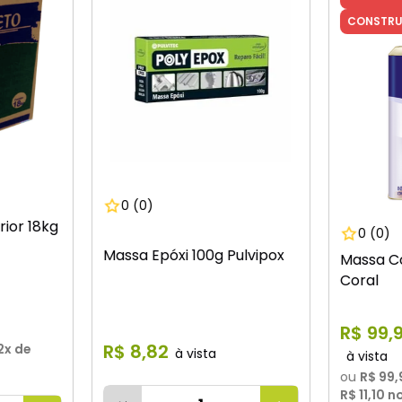
CONSTR
0
(0)
rior 18kg
0
(0)
Massa Epóxi 100g Pulvipox
Massa Co
Coral
R$
99
,
R$
8
,
82
2
x de
ou
R$ 99,
R$ 11,10
no