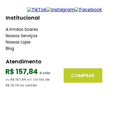
Institucional
A Irmãos Soares
Nossos Serviços
Nossas Lojas
Blog
Atendimento
R$
157
,
84
Dúvidas Frequentes
COMPRAR
Fale Conosco
ou
R$ 157,84
em até
10
x de
R$ 15,78
no cartão
Minha Conta
Trabalhe conosco
Seja nosso fornecedor
Dúvidas
Políticas de Trocas