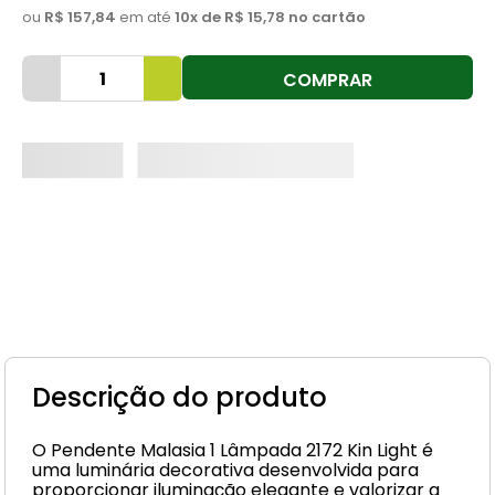
ou
R$ 157,84
em até
10
x de
R$ 15,78
no cartão
8
º
cimento
9
º
vaso sanitário
COMPRAR
10
º
torneira
Descrição do produto
O Pendente Malasia 1 Lâmpada 2172 Kin Light é
uma luminária decorativa desenvolvida para
proporcionar iluminação elegante e valorizar a