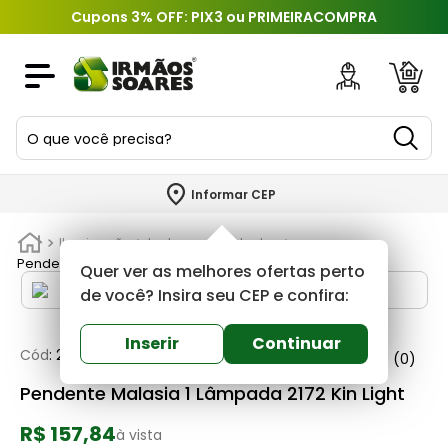
Cupons 3% OFF: PIX3 ou PRIMEIRACOMPRA
O que você precisa?
TERMOS MAIS BUSCADOS
Informar CEP
1
º
piso
Iluminação
Lustres e pendentes
2
º
porcelanato
Pendente Malasia 1 Lâmpada 2172 Kin Light
Quer ver as melhores ofertas perto
3
º
porta
de você? Insira seu CEP e confira:
4
º
revestimento
Inserir
Continuar
Cód
:
224324
Kin light
0
(0)
5
º
telha
Pendente Malasia 1 Lâmpada 2172 Kin Light
6
º
argamassa
R$ 157,84
7
º
tinta
à vista