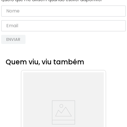
8
º
cimento
9
º
torneira
10
º
vaso sanitário
ENVIAR
Quem viu, viu também