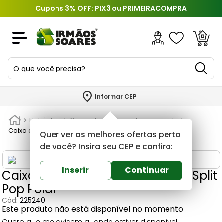
Cupons 3% OFF: PIX3 ou PRIMEIRACOMPRA
O que você precisa?
TERMOS MAIS BUSCADOS
Informar CEP
1
º
piso
Hidráulica
Caixa sifonada, gordura e esgoto
2
º
porcelanato
Caixa de Passagem 2 Em 1 para Split Pop Polar
Quer ver as melhores ofertas perto
3
º
porta
de você? Insira seu CEP e confira:
4
º
revestimento
Inserir
Continuar
Caixa de Passagem 2 Em 1 para Split
5
º
argamassa
Pop Polar
6
º
telha
Cód
:
225240
Este produto não está disponível no momento
7
º
tinta
Quero que me avisem quando estiver disponível