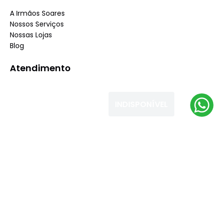
A Irmãos Soares
Nossos Serviços
Nossas Lojas
Blog
Atendimento
Dúvidas Frequentes
Fale Conosco
INDISPONÍVEL
Minha Conta
Trabalhe conosco
Seja nosso fornecedor
Dúvidas
Políticas de Trocas
Políticas de Pagamento
Políticas de Entrega
Políticas de Privacidade
Políticas de Cookies