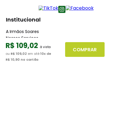
Institucional
A Irmãos Soares
Nossos Serviços
R$
109
,
02
Nossas Lojas
COMPRAR
Blog
ou
R$ 109,02
em até
10
x de
R$ 10,90
no cartão
Atendimento
Dúvidas Frequentes
Fale Conosco
Minha Conta
Trabalhe conosco
Seja nosso fornecedor
Dúvidas
Políticas de Trocas