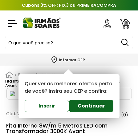
Cupons 3% OFF: PIX3 ou PRIMEIRACOMPRA
O que você precisa?
TERMOS MAIS BUSCADOS
Informar CEP
1
º
piso
Iluminação
Led
2
º
porcelanato
Fita Interna 8W/m 5 Metros LED com Transformador 3000K
Quer ver as melhores ofertas perto
Avant
3
º
porta
de você? Insira seu CEP e confira:
4
º
revestimento
Inserir
Continuar
5
º
argamassa
Cód
:
228613
Avant
0
(0)
6
º
telha
Fita Interna 8W/m 5 Metros LED com
Transformador 3000K Avant
7
º
tinta