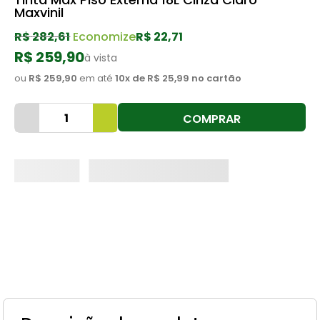
Maxvinil
8
º
cimento
R$
282
,
61
Economize
R$ 22,71
9
º
vaso sanitário
R$ 259,90
à vista
10
º
janela
ou
R$ 259,90
em até
10
x de
R$ 25,99
no cartão
COMPRAR