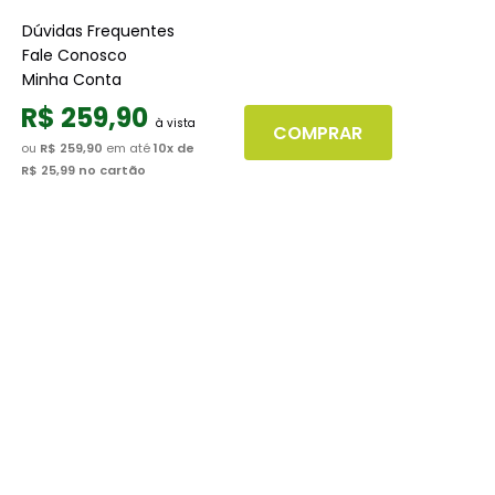
Dúvidas Frequentes
Fale Conosco
Minha Conta
Trabalhe conosco
R$
259
,
90
Seja nosso fornecedor
COMPRAR
ou
R$ 259,90
em até
10
x de
R$ 25,99
no cartão
Dúvidas
Políticas de Trocas
Políticas de Pagamento
Políticas de Entrega
Políticas de Privacidade
Políticas de Cookies
Boleto
Segunda via de boletos
Formas de pagamento