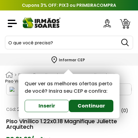
Cupons 3% OFF: PIX3 ou PRIMEIRACOMPRA
O que você precisa?
TERMOS MAIS BUSCADOS
Informar CEP
1
º
piso
Pisos e Revestimentos
Pisos e revestimentos
2
º
porcelanato
Piso Vinílico 1.22x0.18 Magnifique Juliette Arquitech
Quer ver as melhores ofertas perto
3
º
porta
de você? Insira seu CEP e confira:
4
º
revestimento
Inserir
Continuar
Cód
:
260932
Arquitech
0
(0)
5
º
telha
Piso Vinílico 1.22x0.18 Magnifique Juliette
6
º
argamassa
Arquitech
7
º
tinta