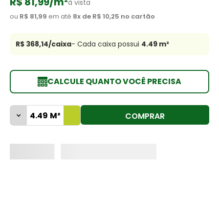
R$ 81,99
/m²
à vista
8
º
cimento
ou
R$ 81,99
em até
8
x de
R$ 10,25
no cartão
9
º
torneira
R$ 368,14
/caixa
- Cada caixa possui
4.49
m²
10
º
vaso sanitário
CALCULE QUANTO VOCÊ PRECISA
COMPRAR