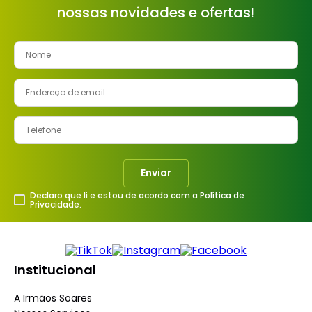
nossas novidades e ofertas!
8
º
cimento
9
º
vaso sanitário
10
º
torneira
Enviar
Declaro que li e estou de acordo com a Política de
Privacidade.
Institucional
A Irmãos Soares