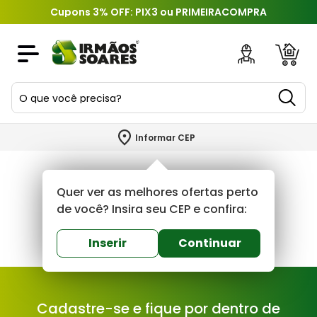
Cupons 3% OFF: PIX3 ou PRIMEIRACOMPRA
O que você precisa?
TERMOS MAIS BUSCADOS
Informar CEP
1
º
piso
2
º
porcelanato
Quer ver as melhores ofertas perto
3
º
porta
de você? Insira seu CEP e confira:
4
º
revestimento
Inserir
Continuar
5
º
telha
6
º
argamassa
Cadastre-se e fique por dentro de
7
º
tinta