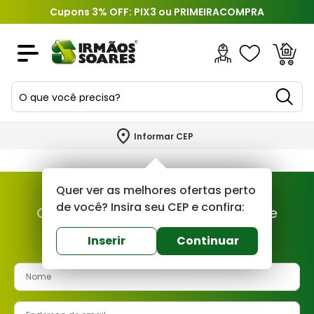
Cupons 3% OFF: PIX3 ou PRIMEIRACOMPRA
O que você precisa?
TERMOS MAIS BUSCADOS
Informar CEP
1
º
piso
2
º
porcelanato
Quer ver as melhores ofertas perto
3
º
porta
de você? Insira seu CEP e confira:
Cadastre-se e fique por dentro de
4
º
revestimento
nossas novidades e ofertas!
Inserir
Continuar
5
º
argamassa
6
º
telha
7
º
cimento