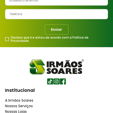
8
º
tinta
9
º
vaso sanitário
10
º
janela
Enviar
Declaro que li e estou de acordo com a Política de
Privacidade.
Institucional
A Irmãos Soares
Nossos Serviços
Nossas Lojas