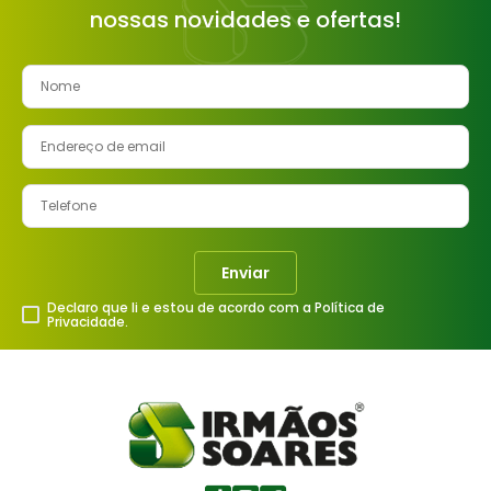
nossas novidades e ofertas!
8
º
cimento
9
º
vaso sanitário
10
º
torneira
Enviar
Declaro que li e estou de acordo com a Política de
Privacidade.