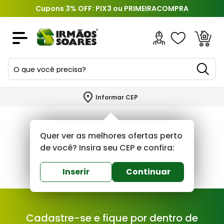
Cupons 3% OFF: PIX3 ou PRIMEIRACOMPRA
O que você precisa?
TERMOS MAIS BUSCADOS
Informar CEP
1
º
piso
2
º
porcelanato
Quer ver as melhores ofertas perto
3
º
porta
de você? Insira seu CEP e confira:
4
º
revestimento
Inserir
Continuar
5
º
telha
6
º
argamassa
Cadastre-se e fique por dentro de
7
º
tinta