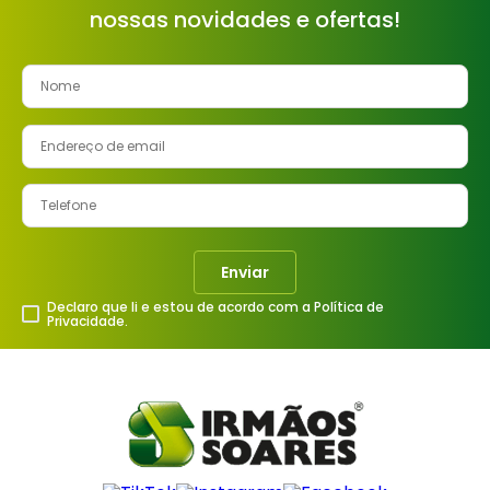
nossas novidades e ofertas!
8
º
cimento
9
º
torneira
10
º
vaso sanitário
Enviar
Declaro que li e estou de acordo com a Política de
Privacidade.