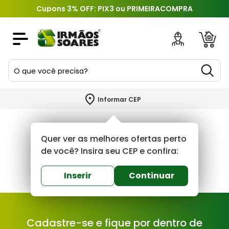
Cupons 3% OFF: PIX3 ou PRIMEIRACOMPRA
O que você precisa?
TERMOS MAIS BUSCADOS
Informar CEP
1
º
piso
2
º
porcelanato
Quer ver as melhores ofertas perto
3
º
porta
de você? Insira seu CEP e confira:
4
º
revestimento
Inserir
Continuar
5
º
telha
6
º
argamassa
Cadastre-se e fique por dentro de
7
º
tinta