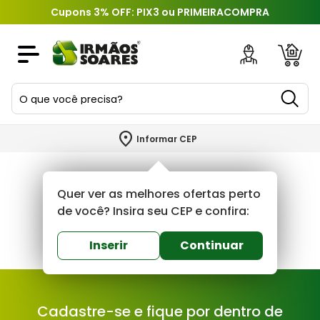
Cupons 3% OFF: PIX3 ou PRIMEIRACOMPRA
O que você precisa?
TERMOS MAIS BUSCADOS
Informar CEP
1
º
piso
2
º
porcelanato
Quer ver as melhores ofertas perto
3
º
porta
de você? Insira seu CEP e confira:
4
º
revestimento
Inserir
Continuar
5
º
argamassa
6
º
telha
Cadastre-se e fique por dentro de
7
º
tinta