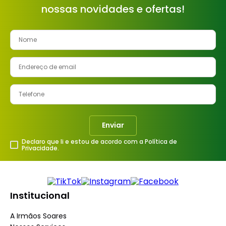
nossas novidades e ofertas!
8
º
cimento
9
º
torneira
10
º
vaso sanitário
Enviar
Declaro que li e estou de acordo com a Política de
Privacidade.
Institucional
A Irmãos Soares