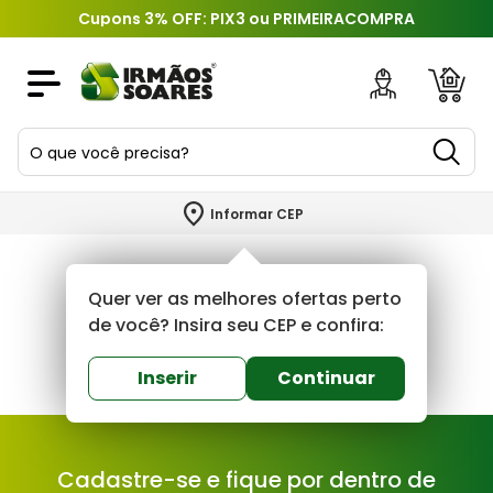
Cupons 3% OFF: PIX3 ou PRIMEIRACOMPRA
O que você precisa?
TERMOS MAIS BUSCADOS
Informar CEP
1
º
piso
2
º
porcelanato
Quer ver as melhores ofertas perto
3
º
porta
de você? Insira seu CEP e confira:
4
º
revestimento
Inserir
Continuar
5
º
telha
6
º
argamassa
Cadastre-se e fique por dentro de
7
º
tinta