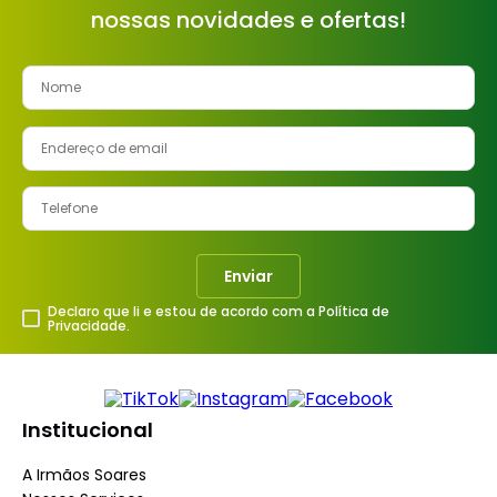
nossas novidades e ofertas!
8
º
cimento
9
º
torneira
10
º
vaso sanitário
Enviar
Declaro que li e estou de acordo com a Política de
Privacidade.
Institucional
A Irmãos Soares