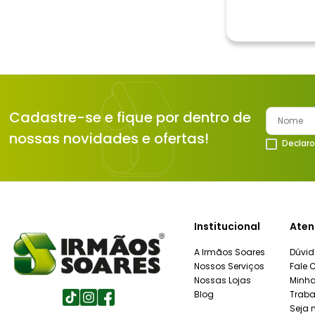
Cadastre-se e fique por dentro de
nossas novidades e ofertas!
Declaro
Institucional
Aten
A Irmãos Soares
Dúvid
Nossos Serviços
Fale 
Nossas Lojas
Minh
Blog
Traba
Seja 