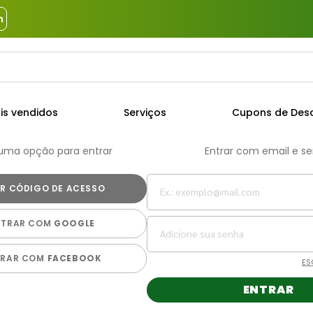
m
a?
TERMOS MAIS BUSCADOS
is vendidos
Serviços
Cupons de Des
1
º
piso
 uma opção para entrar
Entrar com email e s
2
º
porcelanato
3
º
porta
4
º
revestimento
NTRAR COM
GOOGLE
5
º
argamassa
6
º
telha
TRAR COM
FACEBOOK
ES
7
º
tinta
ENTRAR
8
º
cimento