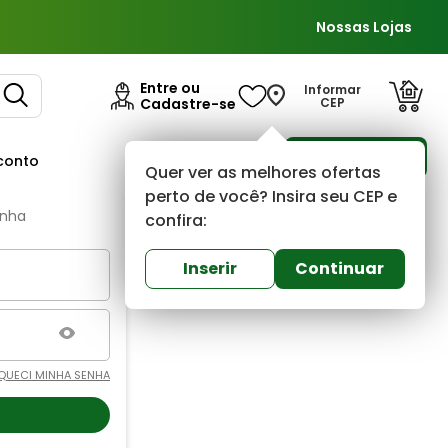
Nossas Lojas
Entre ou
Informar
Cadastre-se
CEP
Para Empresas
conto
Ofertas
Quer ver as melhores ofertas
perto de você? Insira seu CEP e
enha
confira:
Inserir
Continuar
QUECI MINHA SENHA