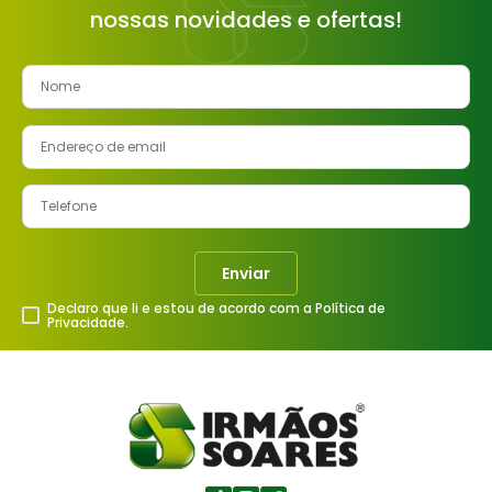
nossas novidades e ofertas!
8
º
cimento
9
º
vaso sanitário
10
º
torneira
Enviar
Declaro que li e estou de acordo com a Política de
Privacidade.