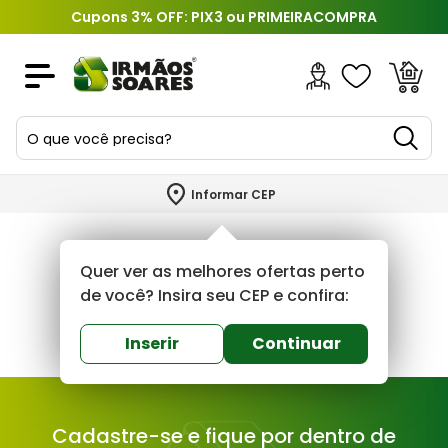
Cupons 3% OFF: PIX3 ou PRIMEIRACOMPRA
O que você precisa?
TERMOS MAIS BUSCADOS
Informar CEP
1
º
piso
2
º
porcelanato
Quer ver as melhores ofertas perto
3
º
porta
de você? Insira seu CEP e confira:
4
º
revestimento
Inserir
Continuar
5
º
telha
6
º
argamassa
Cadastre-se e fique por dentro de
7
º
tinta