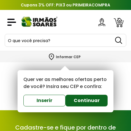
Cupons 3% OFF: PIX3 ou PRIMEIRACOMPRA
O que você precisa?
TERMOS MAIS BUSCADOS
Informar CEP
1
º
piso
2
º
porcelanato
Quer ver as melhores ofertas perto
3
º
porta
de você? Insira seu CEP e confira:
4
º
revestimento
Inserir
Continuar
5
º
telha
6
º
argamassa
Cadastre-se e fique por dentro de
7
º
tinta