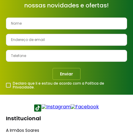
nossas novidades e ofertas!
8
º
cimento
9
º
vaso sanitário
10
º
torneira
Enviar
Declaro que li e estou de acordo com a Política de
Privacidade.
Institucional
A Irmãos Soares