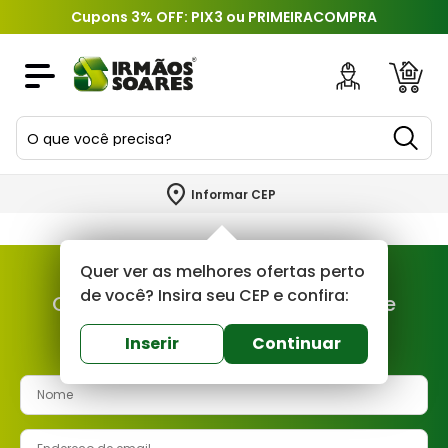
Cupons 3% OFF: PIX3 ou PRIMEIRACOMPRA
O que você precisa?
TERMOS MAIS BUSCADOS
Informar CEP
1
º
piso
2
º
porcelanato
Quer ver as melhores ofertas perto
3
º
porta
de você? Insira seu CEP e confira:
Cadastre-se e fique por dentro de
4
º
revestimento
nossas novidades e ofertas!
Inserir
Continuar
5
º
telha
6
º
argamassa
7
º
tinta