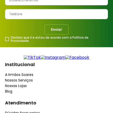
8
º
cimento
9
º
vaso sanitário
10
º
torneira
Enviar
Declaro que li e estou de acordo com a Política de
Privacidade.
Institucional
A Irmãos Soares
Nossos Serviços
Nossas Lojas
Blog
Atendimento