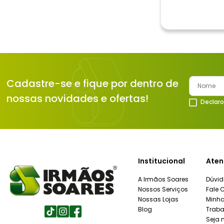
Cadastre-se e fique por dentro de
nossas novidades e ofertas!
Declaro
Institucional
Aten
A Irmãos Soares
Dúvid
Nossos Serviços
Fale 
Nossas Lojas
Minh
Blog
Traba
Seja 