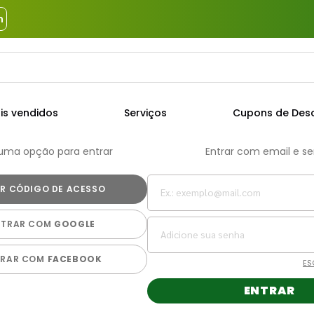
m
a?
TERMOS MAIS BUSCADOS
is vendidos
Serviços
Cupons de Des
1
º
piso
 uma opção para entrar
Entrar com email e s
2
º
porcelanato
3
º
porta
4
º
revestimento
NTRAR COM
GOOGLE
5
º
argamassa
6
º
telha
TRAR COM
FACEBOOK
ES
7
º
tinta
ENTRAR
8
º
cimento