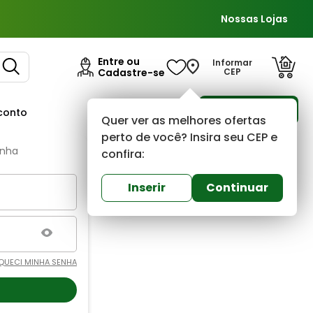
Nossas Lojas
Entre ou
Informar
Cadastre-se
CEP
Para Empresas
conto
Ofertas
Quer ver as melhores ofertas
perto de você? Insira seu CEP e
enha
confira:
Inserir
Continuar
QUECI MINHA SENHA