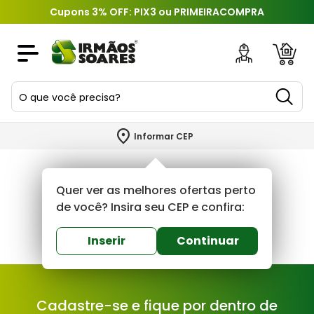
Cupons 3% OFF: PIX3 ou PRIMEIRACOMPRA
O que você precisa?
TERMOS MAIS BUSCADOS
Informar CEP
1
º
piso
2
º
porcelanato
Quer ver as melhores ofertas perto
3
º
porta
de você? Insira seu CEP e confira:
4
º
revestimento
Inserir
Continuar
5
º
telha
6
º
argamassa
Cadastre-se e fique por dentro de
7
º
tinta