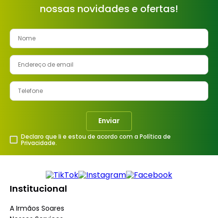
nossas novidades e ofertas!
8
º
cimento
9
º
vaso sanitário
10
º
torneira
Enviar
Declaro que li e estou de acordo com a Política de
Privacidade.
Institucional
A Irmãos Soares