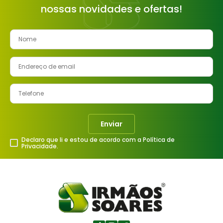
nossas novidades e ofertas!
8
º
cimento
9
º
vaso sanitário
10
º
torneira
Enviar
Declaro que li e estou de acordo com a Política de
Privacidade.