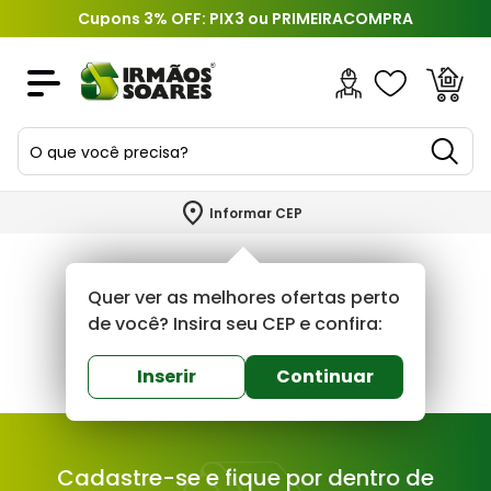
Cupons 3% OFF: PIX3 ou PRIMEIRACOMPRA
O que você precisa?
TERMOS MAIS BUSCADOS
Informar CEP
1
º
piso
2
º
porcelanato
Quer ver as melhores ofertas perto
3
º
porta
de você? Insira seu CEP e confira:
4
º
revestimento
Inserir
Continuar
5
º
telha
6
º
argamassa
Cadastre-se e fique por dentro de
7
º
tinta