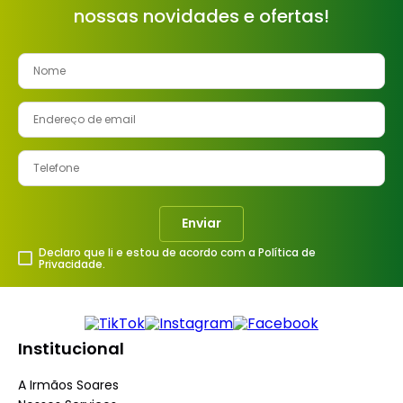
nossas novidades e ofertas!
8
º
cimento
9
º
vaso sanitário
10
º
torneira
Enviar
Declaro que li e estou de acordo com a Política de
Privacidade.
Institucional
A Irmãos Soares