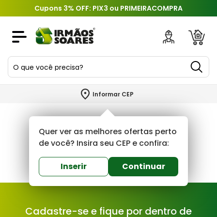
Cupons 3% OFF: PIX3 ou PRIMEIRACOMPRA
O que você precisa?
TERMOS MAIS BUSCADOS
Informar CEP
1
º
piso
2
º
porcelanato
Quer ver as melhores ofertas perto
3
º
porta
de você? Insira seu CEP e confira:
4
º
revestimento
Inserir
Continuar
5
º
telha
6
º
argamassa
Cadastre-se e fique por dentro de
7
º
tinta