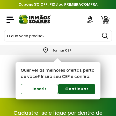
Cupons 3% OFF: PIX3 ou PRIMEIRACOMPRA
O que você precisa?
TERMOS MAIS BUSCADOS
Informar CEP
1
º
piso
2
º
porcelanato
Quer ver as melhores ofertas perto
3
º
porta
de você? Insira seu CEP e confira:
4
º
revestimento
Inserir
Continuar
5
º
telha
6
º
argamassa
Cadastre-se e fique por dentro de
7
º
tinta