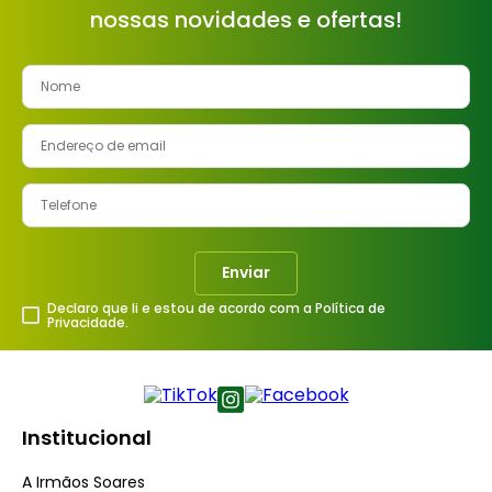
nossas novidades e ofertas!
8
º
cimento
9
º
vaso sanitário
10
º
torneira
Enviar
Declaro que li e estou de acordo com a Política de
Privacidade.
Institucional
A Irmãos Soares