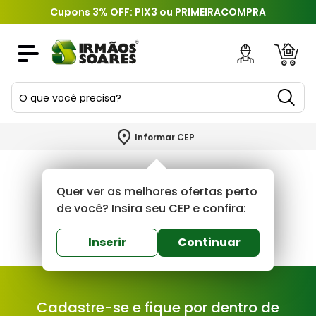
Cupons 3% OFF: PIX3 ou PRIMEIRACOMPRA
O que você precisa?
TERMOS MAIS BUSCADOS
Informar CEP
1
º
piso
2
º
porcelanato
Quer ver as melhores ofertas perto
3
º
porta
de você? Insira seu CEP e confira:
4
º
revestimento
Inserir
Continuar
5
º
telha
6
º
argamassa
Cadastre-se e fique por dentro de
7
º
tinta