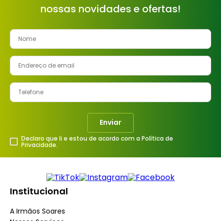
nossas novidades e ofertas!
8
º
cimento
9
º
vaso sanitário
10
º
torneira
Enviar
Declaro que li e estou de acordo com a Política de
Privacidade.
Institucional
A Irmãos Soares