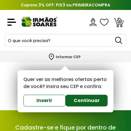
Cupons 3% OFF: PIX3 ou PRIMEIRACOMPRA
O que você precisa?
TERMOS MAIS BUSCADOS
Informar CEP
1
º
piso
2
º
porcelanato
Quer ver as melhores ofertas perto
3
º
porta
de você? Insira seu CEP e confira:
4
º
revestimento
Inserir
Continuar
5
º
argamassa
6
º
telha
Cadastre-se e fique por dentro de
7
º
tinta