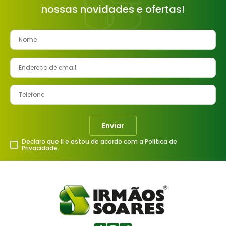
nossas novidades e ofertas!
8
º
cimento
9
º
vaso sanitário
10
º
janela
Enviar
Declaro que li e estou de acordo com a Política de
Privacidade.