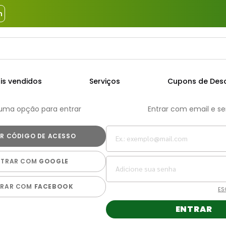
m
a?
TERMOS MAIS BUSCADOS
is vendidos
Serviços
Cupons de Des
1
º
piso
 uma opção para entrar
Entrar com email e s
2
º
porcelanato
3
º
porta
4
º
revestimento
NTRAR COM
GOOGLE
5
º
argamassa
6
º
telha
TRAR COM
FACEBOOK
ES
7
º
cimento
ENTRAR
8
º
tinta