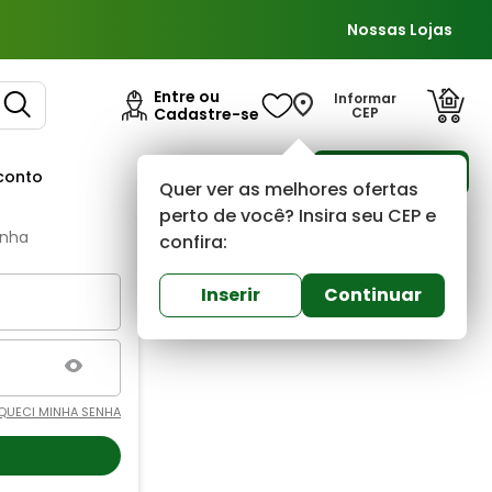
Nossas Lojas
Entre ou
Informar
Cadastre-se
CEP
Para Empresas
conto
Ofertas
Quer ver as melhores ofertas
perto de você? Insira seu CEP e
enha
confira:
Inserir
Continuar
QUECI MINHA SENHA