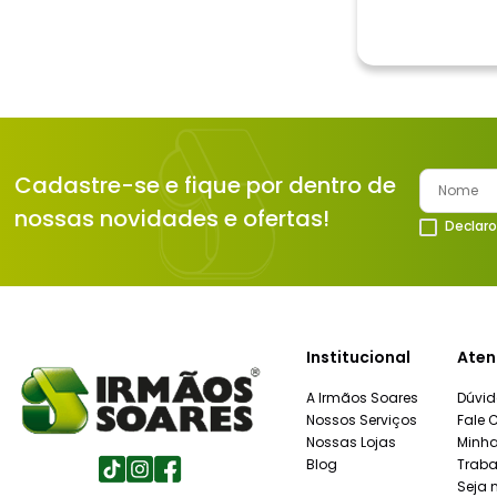
Cadastre-se e fique por dentro de
nossas novidades e ofertas!
Declaro
Institucional
Aten
A Irmãos Soares
Dúvid
Nossos Serviços
Fale 
Nossas Lojas
Minh
Blog
Traba
Seja 