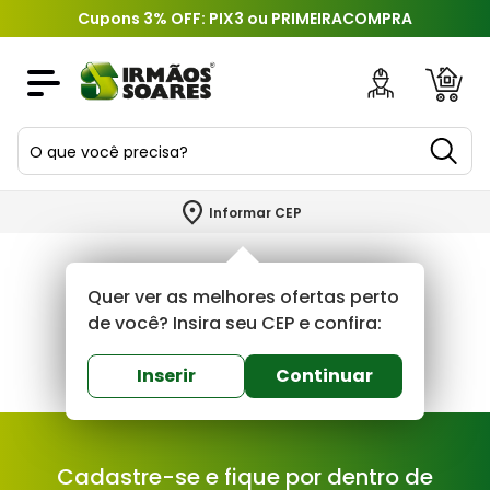
Cupons 3% OFF: PIX3 ou PRIMEIRACOMPRA
O que você precisa?
TERMOS MAIS BUSCADOS
Informar CEP
1
º
piso
2
º
porcelanato
Quer ver as melhores ofertas perto
3
º
porta
de você? Insira seu CEP e confira:
4
º
revestimento
Inserir
Continuar
5
º
argamassa
6
º
telha
Cadastre-se e fique por dentro de
7
º
tinta