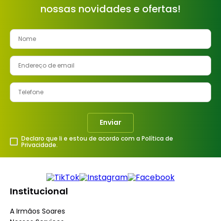
nossas novidades e ofertas!
8
º
cimento
9
º
vaso sanitário
10
º
janela
Enviar
Declaro que li e estou de acordo com a Política de
Privacidade.
Institucional
A Irmãos Soares