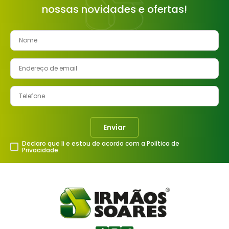
nossas novidades e ofertas!
8
º
cimento
9
º
vaso sanitário
10
º
torneira
Enviar
Declaro que li e estou de acordo com a Política de
Privacidade.