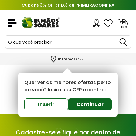
Cupons 3% OFF: PIX3 ou PRIMEIRACOMPRA
O que você precisa?
TERMOS MAIS BUSCADOS
Informar CEP
1
º
piso
2
º
porcelanato
Quer ver as melhores ofertas perto
3
º
porta
de você? Insira seu CEP e confira:
4
º
revestimento
Inserir
Continuar
5
º
telha
6
º
argamassa
Cadastre-se e fique por dentro de
7
º
tinta