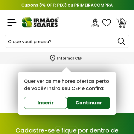
Cupons 3% OFF: PIX3 ou PRIMEIRACOMPRA
O que você precisa?
TERMOS MAIS BUSCADOS
Informar CEP
1
º
piso
2
º
porcelanato
Quer ver as melhores ofertas perto
3
º
porta
de você? Insira seu CEP e confira:
4
º
revestimento
Inserir
Continuar
5
º
argamassa
6
º
telha
Cadastre-se e fique por dentro de
7
º
tinta