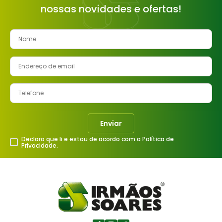
nossas novidades e ofertas!
8
º
cimento
9
º
vaso sanitário
10
º
janela
Enviar
Declaro que li e estou de acordo com a Política de
Privacidade.