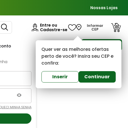
Nossas Lojas
Entre ou
Informar
Cadastre-se
CEP
Para Empresas
conto
Ofertas
Quer ver as melhores ofertas
perto de você? Insira seu CEP e
enha
confira:
Inserir
Continuar
QUECI MINHA SENHA