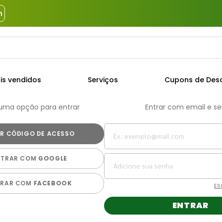
m
a?
TERMOS MAIS BUSCADOS
is vendidos
Serviços
Cupons de Des
1
º
piso
 uma opção para entrar
Entrar com email e s
2
º
porcelanato
3
º
porta
4
º
revestimento
NTRAR COM
GOOGLE
5
º
telha
6
º
argamassa
TRAR COM
FACEBOOK
ES
7
º
tinta
ENTRAR
8
º
cimento