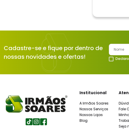
Cadastre-se e fique por dentro de
nossas novidades e ofertas!
Declaro
Institucional
Aten
A Irmãos Soares
Dúvid
Nossos Serviços
Fale 
Nossas Lojas
Minh
Blog
Traba
Seja 