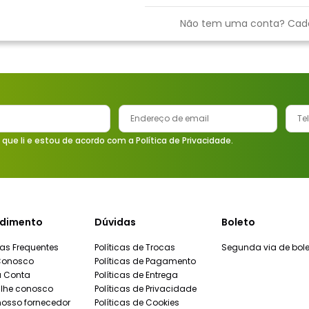
9
º
vaso sanitário
Não tem uma conta? Cad
10
º
torneira
 que li e estou de acordo com a Política de Privacidade.
dimento
Dúvidas
Boleto
as Frequentes
Políticas de Trocas
Segunda via de bole
Conosco
Políticas de Pagamento
a Conta
Políticas de Entrega
lhe conosco
Políticas de Privacidade
nosso fornecedor
Políticas de Cookies