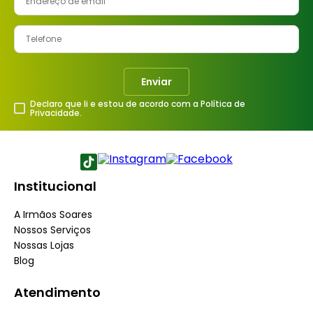
8
º
cimento
9
º
vaso sanitário
10
º
torneira
Enviar
Declaro que li e estou de acordo com a Política de
Privacidade.
Institucional
A Irmãos Soares
Nossos Serviços
Nossas Lojas
Blog
Atendimento