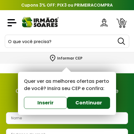
Cupons 3% OFF: PIX3 ou PRIMEIRACOMPRA
O que você precisa?
TERMOS MAIS BUSCADOS
Informar CEP
1
º
piso
2
º
porcelanato
Quer ver as melhores ofertas perto
3
º
porta
de você? Insira seu CEP e confira:
Cadastre-se e fique por dentro de
4
º
revestimento
nossas novidades e ofertas!
Inserir
Continuar
5
º
telha
6
º
argamassa
7
º
tinta