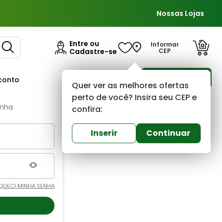
Nossas Lojas
Entre ou
Informar
Cadastre-se
CEP
Para Empresas
conto
Ofertas
Quer ver as melhores ofertas
perto de você? Insira seu CEP e
enha
confira:
Inserir
Continuar
QUECI MINHA SENHA