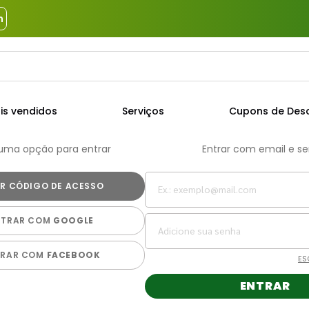
m
a?
TERMOS MAIS BUSCADOS
is vendidos
Serviços
Cupons de Des
1
º
piso
 uma opção para entrar
Entrar com email e s
2
º
porcelanato
3
º
porta
4
º
revestimento
NTRAR COM
GOOGLE
5
º
argamassa
6
º
telha
TRAR COM
FACEBOOK
ES
7
º
tinta
ENTRAR
8
º
cimento