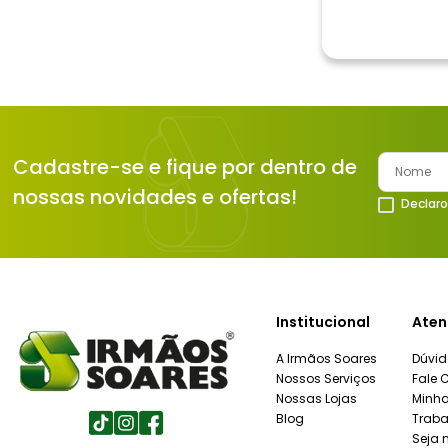
Cadastre-se e fique por dentro de
nossas novidades e ofertas!
Declaro
Institucional
Aten
A Irmãos Soares
Dúvid
Nossos Serviços
Fale 
Nossas Lojas
Minh
Blog
Traba
Seja 