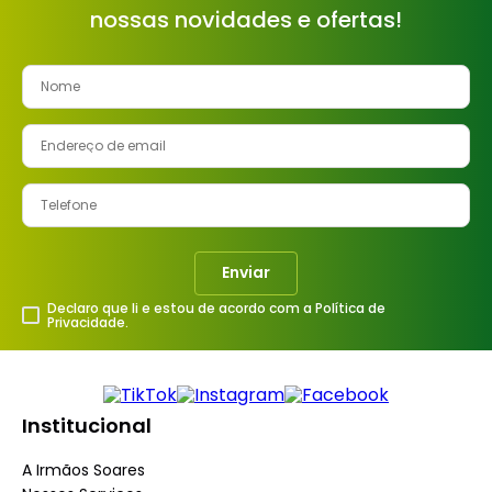
nossas novidades e ofertas!
8
º
cimento
9
º
vaso sanitário
10
º
janela
Enviar
Declaro que li e estou de acordo com a Política de
Privacidade.
Institucional
A Irmãos Soares