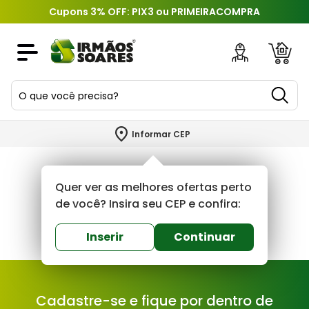
Cupons 3% OFF: PIX3 ou PRIMEIRACOMPRA
O que você precisa?
TERMOS MAIS BUSCADOS
Informar CEP
1
º
piso
2
º
porcelanato
Quer ver as melhores ofertas perto
3
º
porta
de você? Insira seu CEP e confira:
4
º
revestimento
Inserir
Continuar
5
º
argamassa
6
º
telha
Cadastre-se e fique por dentro de
7
º
tinta