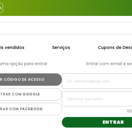
m
a?
TERMOS MAIS BUSCADOS
is vendidos
Serviços
Cupons de Des
1
º
piso
 uma opção para entrar
Entrar com email e s
2
º
porcelanato
3
º
porta
4
º
revestimento
NTRAR COM
GOOGLE
5
º
argamassa
6
º
telha
TRAR COM
FACEBOOK
ES
7
º
cimento
ENTRAR
8
º
tinta