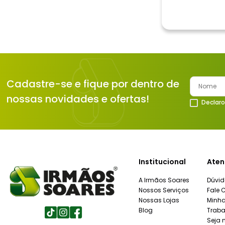
Cadastre-se e fique por dentro de
nossas novidades e ofertas!
Declaro
Institucional
Aten
A Irmãos Soares
Dúvid
Nossos Serviços
Fale 
Nossas Lojas
Minh
Blog
Traba
Seja 