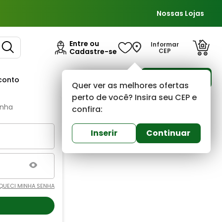
Nossas Lojas
Entre ou
Informar
Cadastre-se
CEP
Para Empresas
conto
Ofertas
Quer ver as melhores ofertas
perto de você? Insira seu CEP e
enha
confira:
Inserir
Continuar
QUECI MINHA SENHA