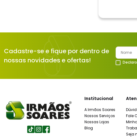
Cadastre-se e fique por dentro de
nossas novidades e ofertas!
Declaro
Institucional
Aten
A Irmãos Soares
Dúvid
Nossos Serviços
Fale 
Nossas Lojas
Minh
Blog
Traba
Seja 