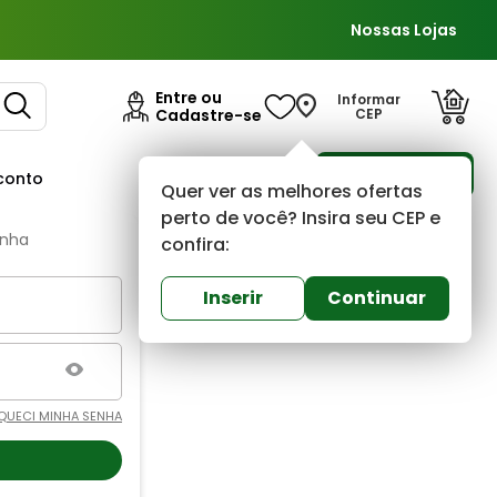
Nossas Lojas
Entre ou
Informar
Cadastre-se
CEP
Para Empresas
conto
Ofertas
Quer ver as melhores ofertas
perto de você? Insira seu CEP e
enha
confira:
Inserir
Continuar
QUECI MINHA SENHA