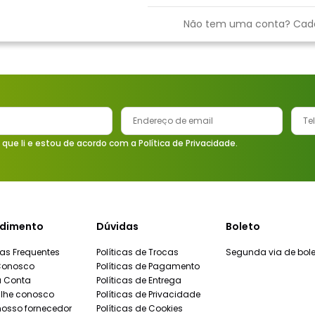
9
º
vaso sanitário
Não tem uma conta? Cad
10
º
torneira
 que li e estou de acordo com a Política de Privacidade.
dimento
Dúvidas
Boleto
as Frequentes
Políticas de Trocas
Segunda via de bole
Conosco
Políticas de Pagamento
a Conta
Políticas de Entrega
lhe conosco
Políticas de Privacidade
nosso fornecedor
Políticas de Cookies