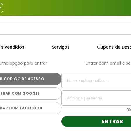
m
a?
TERMOS MAIS BUSCADOS
is vendidos
Serviços
Cupons de Des
1
º
piso
 uma opção para entrar
Entrar com email e s
2
º
porcelanato
3
º
porta
4
º
revestimento
NTRAR COM
GOOGLE
5
º
telha
6
º
argamassa
TRAR COM
FACEBOOK
ES
7
º
tinta
ENTRAR
8
º
cimento