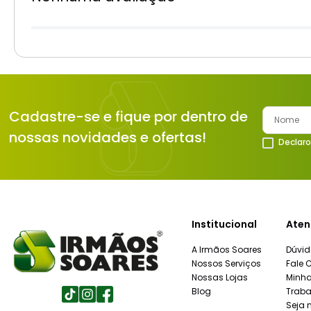
Cadastre-se e fique por dentro de
nossas novidades e ofertas!
Declaro
Institucional
Aten
A Irmãos Soares
Dúvid
Nossos Serviços
Fale 
Nossas Lojas
Minh
Blog
Traba
Seja 