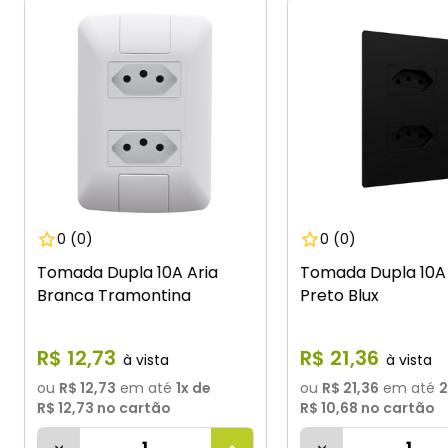
0
(0)
0
(0)
Tomada Dupla 10A Aria
Tomada Dupla 10A
Branca Tramontina
Preto Blux
R$
12
,
73
R$
21
,
36
ou
R$ 12,73
em até
1
x de
ou
R$ 21,36
em até
2
R$ 12,73
no cartão
R$ 10,68
no cartão