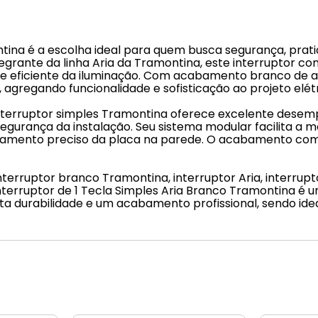
ontina é a escolha ideal para quem busca segurança, p
ntegrante da linha Aria da Tramontina, este interruptor co
 eficiente da iluminação. Com acabamento branco de al
agregando funcionalidade e sofisticação ao projeto elétr
interruptor simples Tramontina oferece excelente desemp
gurança da instalação. Seu sistema modular facilita a
hamento preciso da placa na parede. O acabamento com 
interruptor branco Tramontina, interruptor Aria, interrup
 Interruptor de 1 Tecla Simples Aria Branco Tramontina 
ta durabilidade e um acabamento profissional, sendo ide