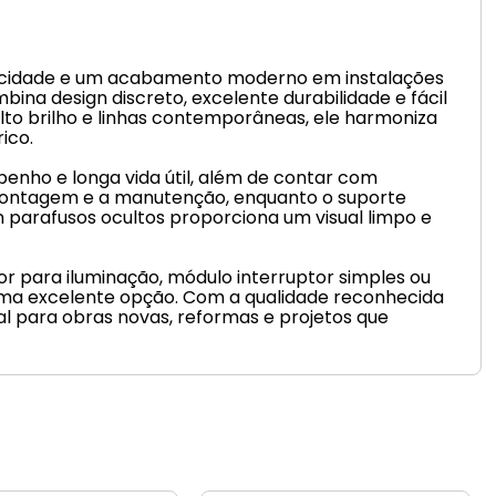
raticidade e um acabamento moderno em instalações
mbina design discreto, excelente durabilidade e fácil
to brilho e linhas contemporâneas, ele harmoniza
ico.
enho e longa vida útil, além de contar com
 montagem e a manutenção, enquanto o suporte
parafusos ocultos proporciona um visual limpo e
tor para iluminação, módulo interruptor simples ou
é uma excelente opção. Com a qualidade reconhecida
al para obras novas, reformas e projetos que