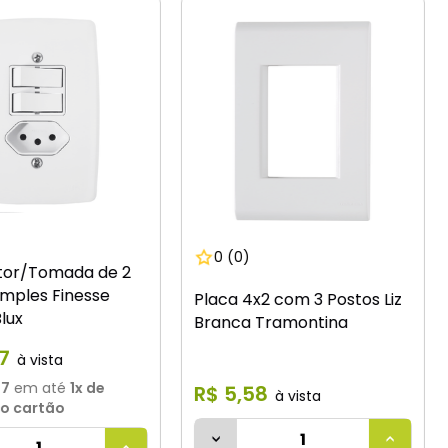
0
(0)
ptor/Tomada de 2
imples Finesse
Placa 4x2 com 3 Postos Liz
lux
Branca Tramontina
7
37
em até
1
x de
R$
5
,
58
o cartão