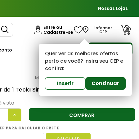
Nossas Lojas
Entre ou
Informar
Cadastre-se
CEP
Para Empresas
conto
Ofertas
Quer ver as melhores ofertas
perto de você? Insira seu CEP e
confira:
Tramontina
0
(0)
Inserir
Continuar
r de 1 Tecla Simples Aria Branco Tramontina
à vista
COMPRAR