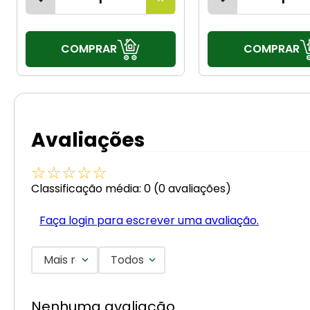
COMPRAR
COMPRAR
Avaliações
☆
☆
☆
☆
☆
Classificação média: 0
(0 avaliações)
Faça login para escrever uma avaliação.
Mais recentes
Todos
Nenhuma avaliação