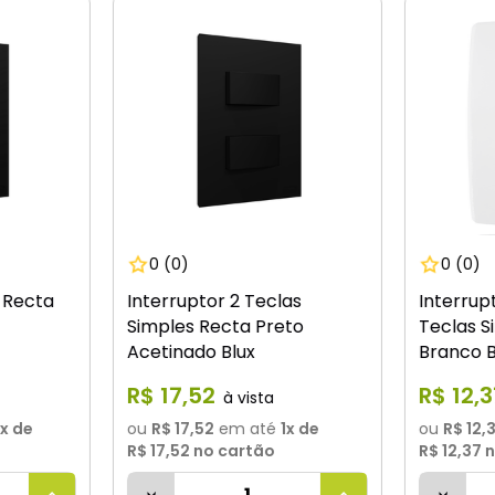
0
(0)
0
(0)
 Recta
Interruptor 2 Teclas
Interru
Simples Recta Preto
Teclas S
Acetinado Blux
Branco B
R$
17
,
52
R$
12
,
3
x de
ou
R$ 17,52
em até
1
x de
ou
R$ 12,
R$ 17,52
no cartão
R$ 12,37
n