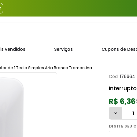
m
a?
TERMOS MAIS BUSCADOS
is vendidos
Serviços
Cupons de Des
1
º
piso
2
º
porcelanato
ptor de 1 Tecla Simples Aria Branco Tramontina
Cód
:
176664
3
º
porta
Interrupto
4
º
revestimento
5
º
argamassa
R$ 6,36
6
º
telha
7
º
cimento
8
º
tinta