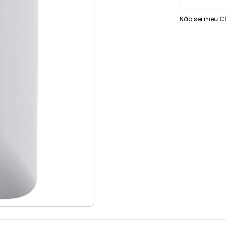
9
º
vaso sanitário
Não sei meu C
10
º
janela