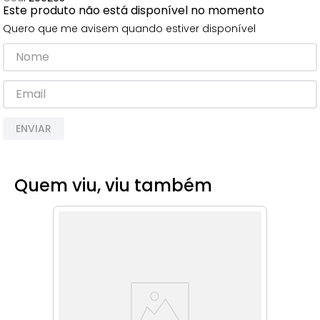
Este produto não está disponível no momento
8
º
cimento
Quero que me avisem quando estiver disponível
9
º
vaso sanitário
10
º
janela
ENVIAR
Quem viu, viu também