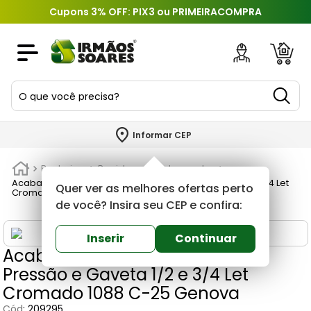
Cupons 3% OFF: PIX3 ou PRIMEIRACOMPRA
O que você precisa?
TERMOS MAIS BUSCADOS
Informar CEP
1
º
piso
Banheiros
Registros e acabamentos
2
º
porcelanato
Acabamento para Registro de Pressão e Gaveta 1/2 e 3/4 Let
Quer ver as melhores ofertas perto
Cromado 1088 C-25 Genova
3
º
porta
de você? Insira seu CEP e confira:
4
º
revestimento
Inserir
Continuar
Acabamento para Registro de
5
º
argamassa
Pressão e Gaveta 1/2 e 3/4 Let
6
º
telha
Cromado 1088 C-25 Genova
7
º
tinta
Cód
:
209295