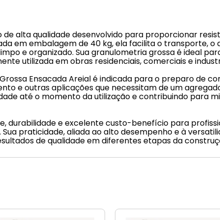
 de alta qualidade desenvolvido para proporcionar resi
izada em embalagem de 40 kg, ela facilita o transporte,
impo e organizado. Sua granulometria grossa é ideal para
 utilizada em obras residenciais, comerciais e industri
 Grossa Ensacada Areial é indicada para o preparo de co
imento e outras aplicações que necessitam de um agrega
idade até o momento da utilização e contribuindo para 
, durabilidade e excelente custo-benefício para profissi
 Sua praticidade, aliada ao alto desempenho e à versatil
resultados de qualidade em diferentes etapas da construç