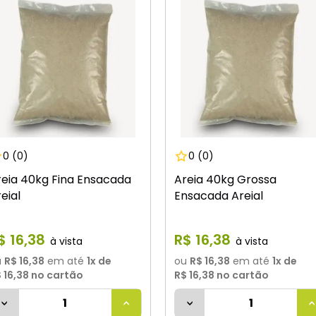
0
(0)
0
(0)
reia 40kg Fina Ensacada
Areia 40kg Grossa
eial
Ensacada Areial
$
16
,
38
R$
16
,
38
u
R$ 16,38
em até
1
x de
ou
R$ 16,38
em até
1
x de
 16,38
no cartão
R$ 16,38
no cartão