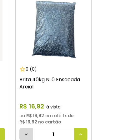
0
(0)
Brita 40kg N. 0 Ensacada
Areial
R$
16
,
92
ou
R$ 16,92
em até
1
x de
R$ 16,92
no cartão