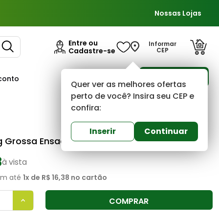
Nossas Lojas
Entre ou
Informar
Cadastre-se
CEP
Para Empresas
conto
Ofertas
Quer ver as melhores ofertas
perto de você? Insira seu CEP e
confira:
Areial
0
(0)
Inserir
Continuar
g Grossa Ensacada Areial
8
à vista
m até
1
x de
R$ 16,38
no cartão
COMPRAR