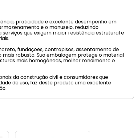
stência, praticidade e excelente desempenho em
 o armazenamento e o manuseio, reduzindo
 serviços que exigem maior resistência estrutural e
ais.
ncreto, fundações, contrapisos, assentamento de
do mais robusto. Sua embalagem protege o material
misturas mais homogêneas, melhor rendimento e
onais da construção civil e consumidores que
idade de uso, faz deste produto uma excelente
ão.