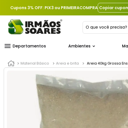
Cupons 3% OFF: PIX3 ou PRIMEIRACOMPRA
Copiar cupo
O que você precis
Departamentos
Ambientes
Ma
Material Básico
Areia e brita
Areia 40kg Grossa En