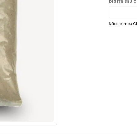
9
º
vaso sanitário
10
º
janela
Não sei meu C