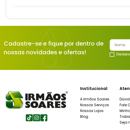
Cadastre-se e fique por dentro de
nossas novidades e ofertas!
Declaro
Institucional
Aten
A Irmãos Soares
Dúvid
Nossos Serviços
Fale 
Nossas Lojas
Minh
Blog
Traba
Seja 