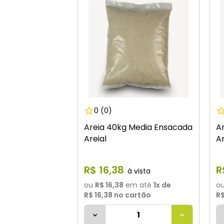
0
(0)
Areia 40kg Media Ensacada
A
Areial
Ar
R$
16
,
38
R
ou
R$ 16,38
em até
1
x de
o
R$ 16,38
no cartão
R$