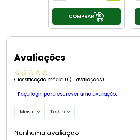
COMPRAR
Avaliações
☆
☆
☆
☆
☆
Classificação média: 0
(0 avaliações)
Faça login para escrever uma avaliação.
Mais recentes
Todos
Nenhuma avaliação