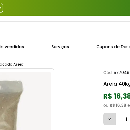
m
a?
TERMOS MAIS BUSCADOS
is vendidos
Serviços
Cupons de Des
1
º
piso
2
º
porcelanato
sacada Areial
Cód
:
577049
3
º
porta
Areia 40k
4
º
revestimento
5
º
argamassa
R$ 16,3
6
º
telha
ou
R$ 16,38
e
7
º
cimento
8
º
tinta