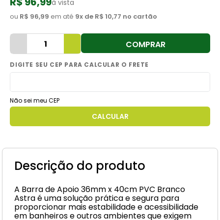
R$ 96,99
à vista
8
º
cimento
ou
R$ 96,99
em até
9
x de
R$ 10,77
no cartão
9
º
torneira
COMPRAR
10
º
vaso sanitário
Não sei meu CEP
Descrição do produto
A Barra de Apoio 36mm x 40cm PVC Branco
Astra é uma solução prática e segura para
proporcionar mais estabilidade e acessibilidade
em banheiros e outros ambientes que exigem