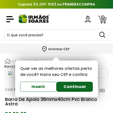
Cupons 3% OFF: PIX3 ou PRIMEIRACOMPRA
O que você precisa?
TERMOS MAIS BUSCADOS
Informar CEP
1
º
piso
Banheiros
Barra de apoio
2
º
porcelanato
Barra De Apoio 36mmx40cm Pvc Branco Astra
Quer ver as melhores ofertas perto
3
º
porta
de você? Insira seu CEP e confira:
4
º
revestimento
Inserir
Continuar
Cód
:
180254
Astra
0
(0)
5
º
argamassa
Barra De Apoio 36mmx40cm Pvc Branco
6
º
telha
Astra
7
º
tinta