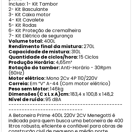
Incluso: 1- Kit Tambor
2- Kit Basculante
3- Kit Caixa motor
4- Kit Cavalete
5- Kit Rodas
6- Kit Proteção de cremalheira
7- Kit Elétrico de segurança
Volume total:
400L
Rendimento final da mistura:
270L
Capacidade de mistura:
310L
Quantidade de ciclos/hora:
15 Ciclos
Produção Horária:
4,65m³
Rotação do tambor:
Anti-Horário - 30Rpm
(60Hz)
Motor elétrico:
Mono 2Cv 4P 110/220V
Correia:
Em “V” A-44 (Com motor elétrico)
Peso sem Motor:
146kg
Dimensões (C x L x A)cm:
183,4 x 100,8 x 148,2
Nível de ruído:
95 dBA
-------------------------------------------
----------------------------
A Betoneira Prime 400L 220V 2CV Menegotti é
indicada para quem busca uma betoneira de 400
litros robusta, eficiente e confiável para obras de
construção civil de pequeno e médio porte.