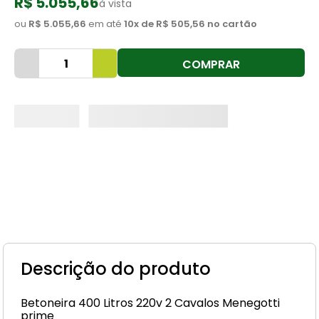
R$ 5.055,66
à vista
8
º
cimento
ou
R$ 5.055,66
em até
10
x de
R$ 505,56
no cartão
9
º
vaso sanitário
COMPRAR
10
º
torneira
Descrição do produto
Betoneira 400 Litros 220v 2 Cavalos Menegotti
prime