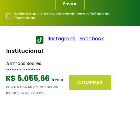
Enviar
Declaro que li e estou de acordo com a Política de
Privacidade.
Institucional
A Irmãos Soares
Nossos Serviços
R$
5
.
055
,
66
Nossas Lojas
COMPRAR
Blog
ou
R$ 5.055,66
em até
10
x de
R$ 505,56
no cartão
Atendimento
Dúvidas Frequentes
Fale Conosco
Minha Conta
Trabalhe conosco
Seja nosso fornecedor