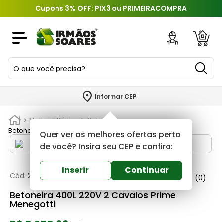
Cupons 3% OFF: PIX3 ou PRIMEIRACOMPRA
O que você precisa?
TERMOS MAIS BUSCADOS
Informar CEP
1
º
piso
Material Básico
Outros
2
º
porcelanato
Betoneira 400L 220V 2 Cavalos Prime Menegotti
Quer ver as melhores ofertas perto
3
º
porta
de você? Insira seu CEP e confira:
4
º
revestimento
Inserir
Continuar
Cód
:
291595
Menegotti
0
(0)
5
º
telha
Betoneira 400L 220V 2 Cavalos Prime
6
º
argamassa
Menegotti
7
º
tinta