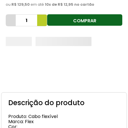
ou
R$ 129,50
em até
10
x de
R$ 12,95
no cartão
8
º
cimento
9
º
vaso sanitário
COMPRAR
10
º
janela
Descrição do produto
Produto: Cabo flexível
Marca: Flex
Cor: