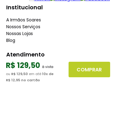
Institucional
A Irmãos Soares
Nossos Serviços
Nossas Lojas
Blog
Atendimento
R$
129
,
50
Dúvidas Frequentes
COMPRAR
Fale Conosco
ou
R$ 129,50
em até
10
x de
R$ 12,95
no cartão
Minha Conta
Trabalhe conosco
Seja nosso fornecedor
Dúvidas
Políticas de Trocas
Políticas de Pagamento
Políticas de Entrega