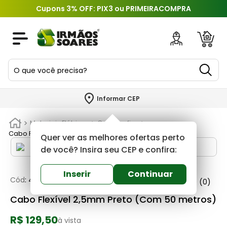
Cupons 3% OFF: PIX3 ou PRIMEIRACOMPRA
O que você precisa?
TERMOS MAIS BUSCADOS
Informar CEP
1
º
piso
Materiais Elétricos
Cabos e fios
2
º
porcelanato
Cabo Flexível 2,5mm Preto (Com 50 metros)
Quer ver as melhores ofertas perto
3
º
porta
de você? Insira seu CEP e confira:
4
º
revestimento
Inserir
Continuar
Cód
:
450880
Normatizado
0
(0)
5
º
argamassa
Cabo Flexível 2,5mm Preto (Com 50 metros)
6
º
telha
R$ 129,50
7
º
tinta
à vista