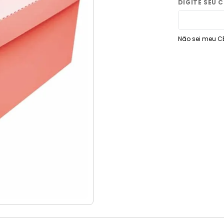
9
º
vaso sanitário
10
º
torneira
Não sei meu C