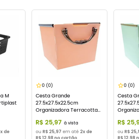
0
(0)
0
(0)
ra M
Cesta Grande
Cesta G
tiplast
27.5x27.5x22.5cm
27.5x27.
Organizadora Terracotta
Organiza
Dello
R$
25
,
97
R$
25
,
2
x de
ou
R$ 25,97
em até
2
x de
ou
R$ 25,
R$ 12,98
no cartão
R$ 12,98
n