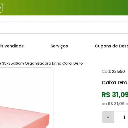
m
a?
TERMOS MAIS BUSCADOS
is vendidos
Serviços
Cupons de Des
1
º
piso
2
º
porcelanato
 35x35x16cm Organizadora Linho Coral Dello
Cód
:
231550
3
º
porta
Caixa Gra
4
º
revestimento
5
º
telha
R$ 31,0
6
º
argamassa
ou
R$ 31,09
e
7
º
tinta
8
º
cimento