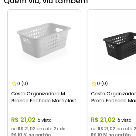
Quem viu, viu também
0
(0)
0
(0)
Cesta Organizadora M
Cesta Organizado
Branco Fechado Martiplast
Preto Fechado Mar
R$
21
,
02
R$
21
,
02
ou
R$ 21,02
em até
2
x de
ou
R$ 21,02
em até
R$ 10,51
no cartão
R$ 10,51
no cartão