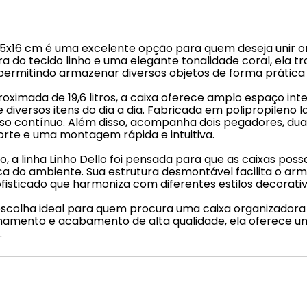
35x16 cm é uma excelente opção para quem deseja unir or
o tecido linho e uma elegante tonalidade coral, ela tra
s, permitindo armazenar diversos objetos de forma prátic
ximada de 19,6 litros, a caixa oferece amplo espaço inte
e diversos itens do dia a dia. Fabricada em polipropileno 
so contínuo. Além disso, acompanha dois pegadores, duas
rte e uma montagem rápida e intuitiva.
, a linha Linho Dello foi pensada para que as caixas po
ca do ambiente. Sua estrutura desmontável facilita o a
fisticado que harmoniza com diferentes estilos decorati
escolha ideal para quem procura uma caixa organizadora r
mento e acabamento de alta qualidade, ela oferece uma
.