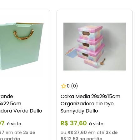
0
(0)
rande
Caixa Media 29x29x15cm
5x22.5cm
Organizadora Tie Dye
dora Verde Dello
Sunnyday Dello
97
R$
37
,
60
97
em até
2
x de
ou
R$ 37,60
em até
3
x de
o cartão
R$ 12,53
no cartão