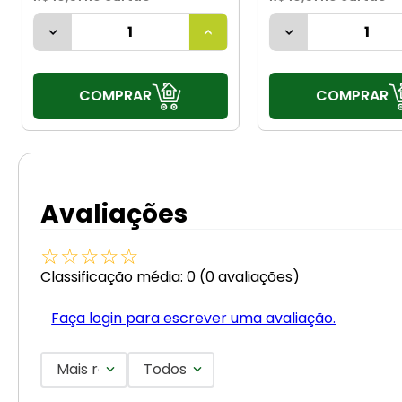
COMPRAR
COMPRAR
Avaliações
☆
☆
☆
☆
☆
Classificação média: 0
(0 avaliações)
Faça login para escrever uma avaliação.
Mais recentes
Todos