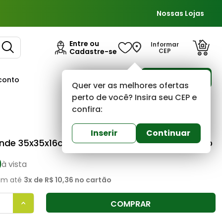
Nossas Lojas
Entre ou
Informar
Cadastre-se
CEP
Para Empresas
conto
Ofertas
Quer ver as melhores ofertas
perto de você? Insira seu CEP e
confira:
Dello
0
(0)
Inserir
Continuar
nde 35x35x16cm Organizadora Linho Coral Dello
9
à vista
m até
3
x de
R$ 10,36
no cartão
COMPRAR