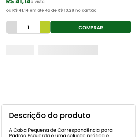
R$ 41,14
à vista
8
º
cimento
ou
R$ 41,14
em até
4
x de
R$ 10,28
no cartão
9
º
vaso sanitário
COMPRAR
10
º
janela
Descrição do produto
A Caixa Pequena de Correspondência para
Padrão Esquerda é uma solução prática e