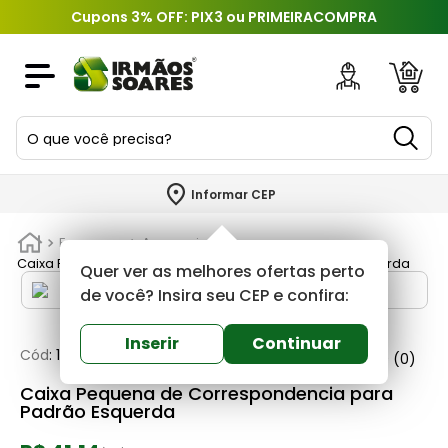
Cupons 3% OFF: PIX3 ou PRIMEIRACOMPRA
O que você precisa?
TERMOS MAIS BUSCADOS
Informar CEP
1
º
piso
Ferragens
Acessorios
2
º
porcelanato
Caixa Pequena de Correspondencia para Padrão Esquerda
Quer ver as melhores ofertas perto
3
º
porta
de você? Insira seu CEP e confira:
4
º
revestimento
Inserir
Continuar
Cód
:
182281
Eletrogil
0
(0)
5
º
argamassa
Caixa Pequena de Correspondencia para
6
º
telha
Padrão Esquerda
7
º
tinta