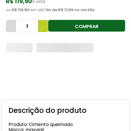
R$ 119,90
à vista
8
º
cimento
ou
R$ 119,90
em até
10
x de
R$ 11,99
no cartão
9
º
torneira
COMPRAR
10
º
vaso sanitário
Descrição do produto
Produto: Cimento queimado
Marca: maxvinil