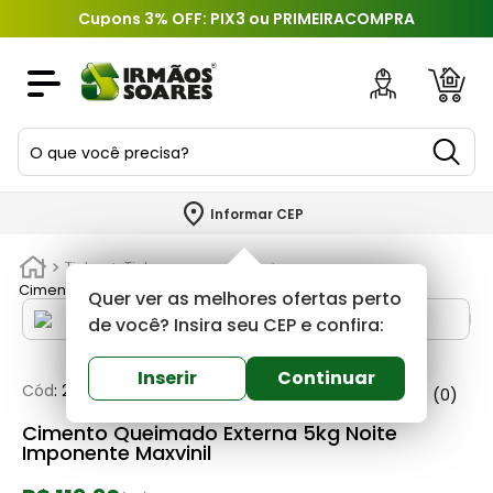
Cupons 3% OFF: PIX3 ou PRIMEIRACOMPRA
O que você precisa?
TERMOS MAIS BUSCADOS
Informar CEP
1
º
piso
Tintas
Tintas pva e acrilica
2
º
porcelanato
Cimento Queimado Externa 5kg Noite Imponente Maxvinil
Quer ver as melhores ofertas perto
3
º
porta
de você? Insira seu CEP e confira:
4
º
revestimento
Inserir
Continuar
Cód
:
238600
Maxvinil
0
(0)
5
º
telha
Cimento Queimado Externa 5kg Noite
6
º
argamassa
Imponente Maxvinil
7
º
tinta