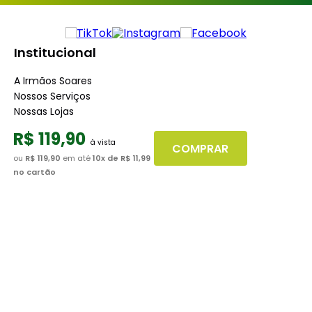
Institucional
A Irmãos Soares
Nossos Serviços
Nossas Lojas
Blog
R$
119
,
90
COMPRAR
Atendimento
ou
R$ 119,90
em até
10
x de
R$ 11,99
no cartão
Dúvidas Frequentes
Fale Conosco
Minha Conta
Trabalhe conosco
Seja nosso fornecedor
Dúvidas
Políticas de Trocas