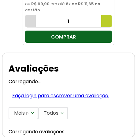
ou
R$ 69,90
em até
6
x de
R$ 11,65
no
cartão
COMPRAR
Avaliações
Carregando…
Faça login para escrever uma avaliação.
Mais recentes
Todos
Carregando avaliações…