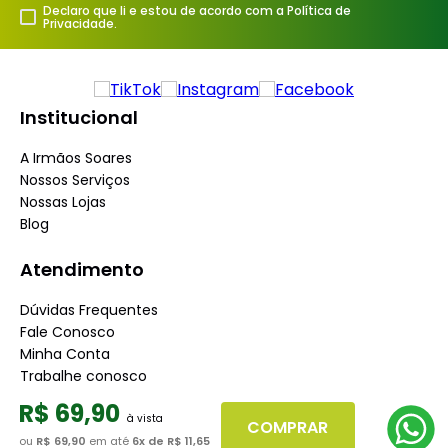
Declaro que li e estou de acordo com a Política de
Privacidade.
Institucional
A Irmãos Soares
Nossos Serviços
Nossas Lojas
Blog
Atendimento
Dúvidas Frequentes
Fale Conosco
Minha Conta
Trabalhe conosco
Seja nosso fornecedor
R$
69
,
90
COMPRAR
Dúvidas
ou
R$ 69,90
em até
6
x de
R$ 11,65