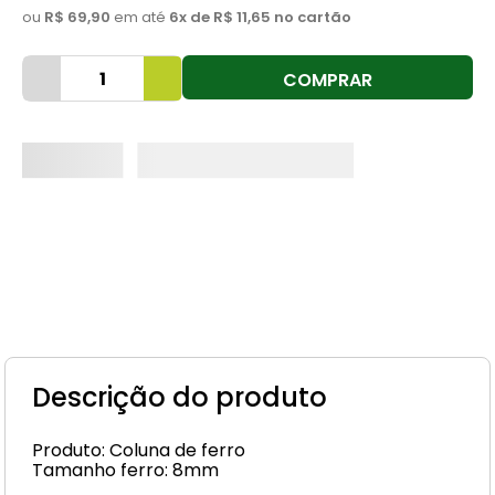
ou
R$ 69,90
em até
6
x de
R$ 11,65
no cartão
8
º
cimento
9
º
torneira
COMPRAR
10
º
vaso sanitário
Descrição do produto
Produto: Coluna de ferro
Tamanho ferro: 8mm