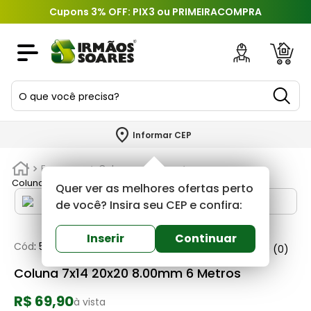
Cupons 3% OFF: PIX3 ou PRIMEIRACOMPRA
O que você precisa?
TERMOS MAIS BUSCADOS
Informar CEP
1
º
piso
Ferragens
Colunas e trelicas
2
º
porcelanato
Coluna 7x14 20x20 8.00mm 6 Metros
Quer ver as melhores ofertas perto
3
º
porta
de você? Insira seu CEP e confira:
4
º
revestimento
Inserir
Continuar
Cód
:
578436
Colunas brasil
0
(0)
5
º
argamassa
Coluna 7x14 20x20 8.00mm 6 Metros
6
º
telha
R$ 69,90
7
º
tinta
à vista