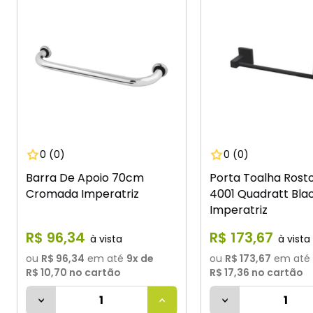
0
(0)
0
(0)
Barra De Apoio 70cm
Porta Toalha Rosto
Cromada Imperatriz
4001 Quadratt Bla
Imperatriz
R$
96
,
34
R$
173
,
67
ou
R$ 96,34
em até
9
x de
ou
R$ 173,67
em até
R$ 10,70
no cartão
R$ 17,36
no cartão