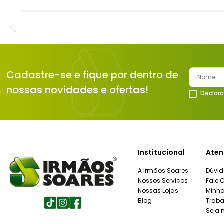
Cadastre-se e fique por dentro de
nossas novidades e ofertas!
Declaro
Institucional
Aten
A Irmãos Soares
Dúvid
Nossos Serviços
Fale 
Nossas Lojas
Minh
Blog
Traba
Seja 