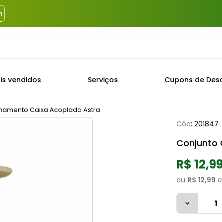
m
a?
TERMOS MAIS BUSCADOS
is vendidos
Serviços
Cupons de Des
1
º
piso
2
º
porcelanato
onamento Caixa Acoplada Astra
Cód
:
201847
3
º
porta
Conjunto 
4
º
revestimento
5
º
argamassa
R$ 12,9
6
º
telha
ou
R$ 12,99
e
7
º
tinta
8
º
cimento