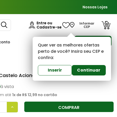
Nossas Lojas
Entre ou
Informar
Cadastre-se
CEP
Para Empresas
conto
Ofertas
Quer ver as melhores ofertas
perto de você? Insira seu CEP e
confira:
Astra
0
(0)
Inserir
Continuar
Castelo Acionamento Caixa Acoplada Astra
9
à vista
m até
1
x de
R$ 12,99
no cartão
COMPRAR