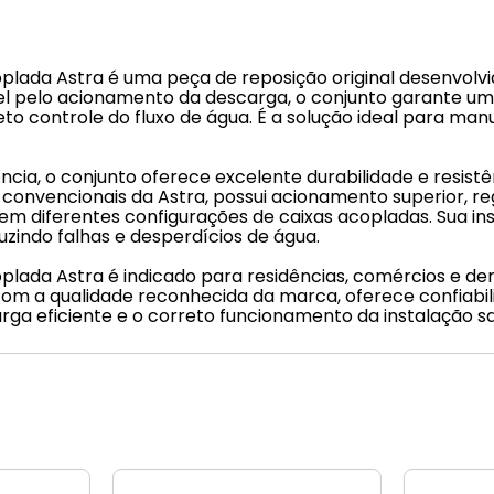
lada Astra é uma peça de reposição original desenvolv
l pelo acionamento da descarga, o conjunto garante u
reto controle do fluxo de água. É a solução ideal para m
ncia, o conjunto oferece excelente durabilidade e resist
onvencionais da Astra, possui acionamento superior, re
 diferentes configurações de caixas acopladas. Sua ins
zindo falhas e desperdícios de água.
lada Astra é indicado para residências, comércios e de
m a qualidade reconhecida da marca, oferece confiabili
a eficiente e o correto funcionamento da instalação san