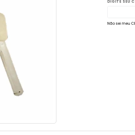
9
º
vaso sanitário
10
º
janela
Não sei meu C