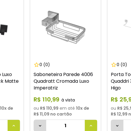
0
(0)
0
(0)
 Luxo
Saboneteira Parede 4006
Porta To
ck Matte
Quadratt Cromada Luxo
Quaddri
Imperatriz
Higo
R$
110
,
99
R$
25
,
10
x de
ou
R$ 110,99
em até
10
x de
ou
R$ 25,
R$ 11,09
no cartão
R$ 12,99
n