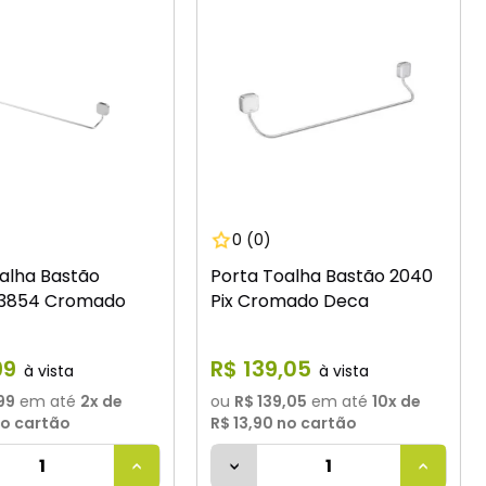
0
(0)
alha Bastão
Porta Toalha Bastão 2040
 3854 Cromado
Pix Cromado Deca
99
R$
139
,
05
99
em até
2
x de
ou
R$ 139,05
em até
10
x de
o cartão
R$ 13,90
no cartão