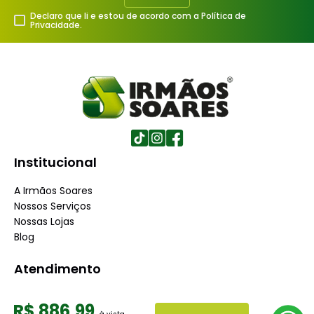
Declaro que li e estou de acordo com a Política de
Privacidade.
Institucional
A Irmãos Soares
Nossos Serviços
Nossas Lojas
Blog
Atendimento
Dúvidas Frequentes
R$
886
,
99
Fale Conosco