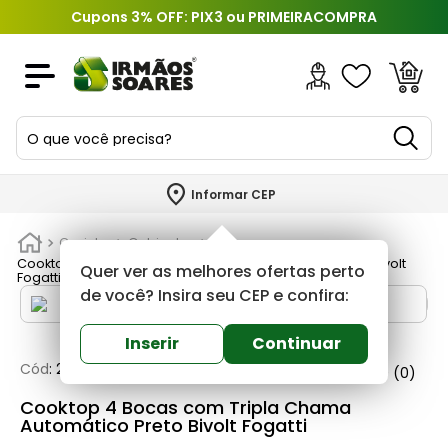
Cupons 3% OFF: PIX3 ou PRIMEIRACOMPRA
O que você precisa?
TERMOS MAIS BUSCADOS
Informar CEP
1
º
piso
Cozinha
Gabinetes
2
º
porcelanato
Cooktop 4 Bocas com Tripla Chama Automático Preto Bivolt
Quer ver as melhores ofertas perto
Fogatti
3
º
porta
de você? Insira seu CEP e confira:
4
º
revestimento
Inserir
Continuar
5
º
argamassa
Cód
:
250082
Fogatti
0
(0)
6
º
telha
Cooktop 4 Bocas com Tripla Chama
Automático Preto Bivolt Fogatti
7
º
tinta