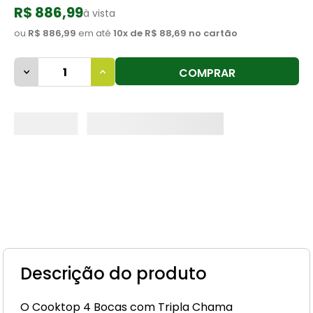
R$ 886,99
à vista
8
º
cimento
ou
R$ 886,99
em até
10
x de
R$ 88,69
no cartão
9
º
vaso sanitário
10
º
janela
COMPRAR
Descrição do produto
O Cooktop 4 Bocas com Tripla Chama