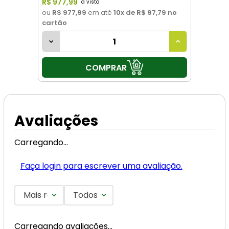
R$
977
,
99
ou
R$ 977,99
em até
10
x de
R$ 97,79
no
cartão
COMPRAR
Avaliações
Carregando…
Faça login para escrever uma avaliação.
Mais recentes
Todos
Carregando avaliações…