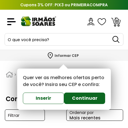
Cupons 3% OFF: PIX3 ou PRIMEIRACOMPRA
O que você precisa?
TERMOS MAIS BUSCADOS
Informar CEP
1
º
piso
2
º
Corfionatiflexnambei
porcelanato
Quer ver as melhores ofertas perto
3
º
porta
de você? Insira seu CEP e confira:
4
º
revestimento
Corfionatiflexnambei
Inserir
Continuar
5
º
argamassa
Ordenar por
6
º
telha
Filtrar
Mais recentes
7
º
cimento