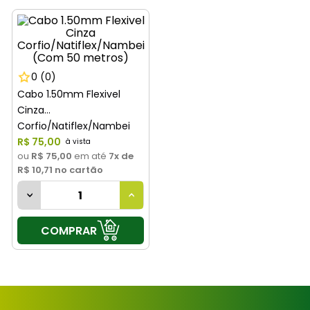
8
º
tinta
9
º
vaso sanitário
10
º
janela
0
(0)
Cabo 1.50mm Flexivel
Cinza
Corfio/Natiflex/Nambei
(Com 50 metros)
R$
75
,
00
ou
R$ 75,00
em até
7
x de
R$ 10,71
no cartão
COMPRAR