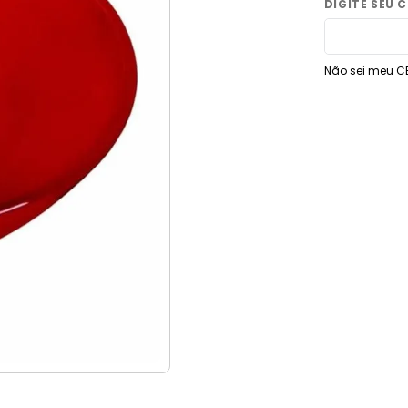
9
º
vaso sanitário
10
º
torneira
Não sei meu C