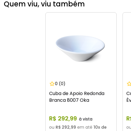
Quem viu, viu também
0
(0)
Cuba de Apoio Redonda
C
Branca 8007 Oka
È
R$
292
,
99
R
ou
R$ 292,99
em até
10
x de
o