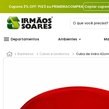
Cupons 3% OFF: PIX3 ou PRIMEIRACOMPRA
Copiar cupo
O que você precis
Departamentos
Ambientes
Ma
Banheiros
Cubas e lavatorios
Cuba de Vidro 42c