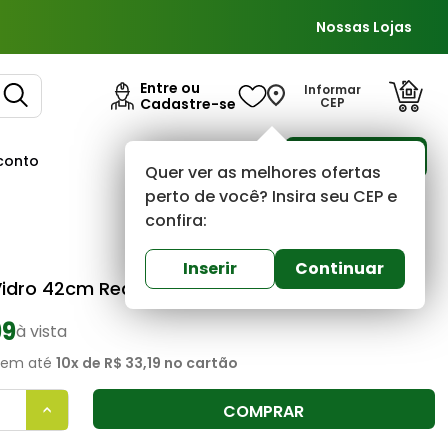
Nossas Lojas
Entre ou
Informar
Cadastre-se
CEP
Para Empresas
conto
Ofertas
Quer ver as melhores ofertas
perto de você? Insira seu CEP e
confira:
Mimex
0
(0)
Inserir
Continuar
Vidro 42cm Redonda MM3003 Vermelha Mimex
99
à vista
em até
10
x de
R$ 33,19
no cartão
COMPRAR