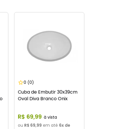
0
(0)
Cuba de Embutir 30x39cm
co
Oval Diva Branco Onix
R$
69
,
99
ou
R$ 69,99
em até
6
x de