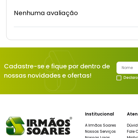
Nenhuma avaliação
Cadastre-se e fique por dentro de
nossas novidades e ofertas!
Declaro
Institucional
Aten
A Irmãos Soares
Dúvid
Nossos Serviços
Fale 
Nossas Lojas
Minh