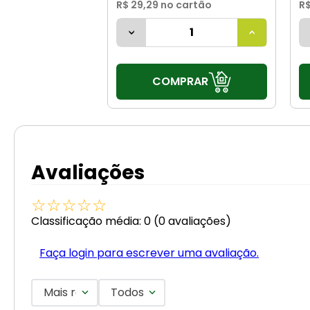
R$ 29,29
no cartão
R$
COMPRAR
Avaliações
☆
☆
☆
☆
☆
Classificação média: 0
(0 avaliações)
Faça login para escrever uma avaliação.
Mais recentes
Todos