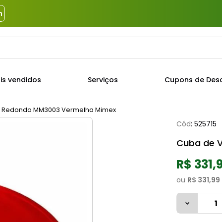
m
a?
TERMOS MAIS BUSCADOS
is vendidos
Serviços
Cupons de Des
1
º
piso
2
º
porcelanato
m Redonda MM3003 Vermelha Mimex
Cód
:
525715
3
º
porta
Cuba de 
4
º
revestimento
5
º
telha
R$ 331,
6
º
argamassa
ou
R$ 331,99
7
º
tinta
8
º
cimento