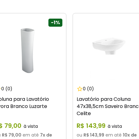
-
1%
0
(0)
0
(0)
oluna para Lavatório
Lavatório para Coluna
vora Branco Luzarte
47x38,5cm Saveiro Bran
Celite
$
79
,
00
R$
143
,
99
u
R$ 79,00
em até
7
x de
ou
R$ 143,99
em até
10
x de