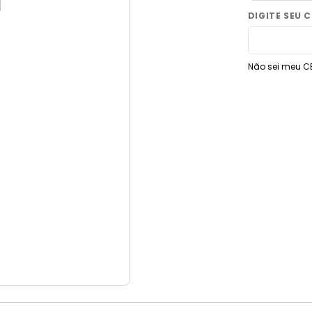
9
º
vaso sanitário
10
º
janela
Não sei meu C