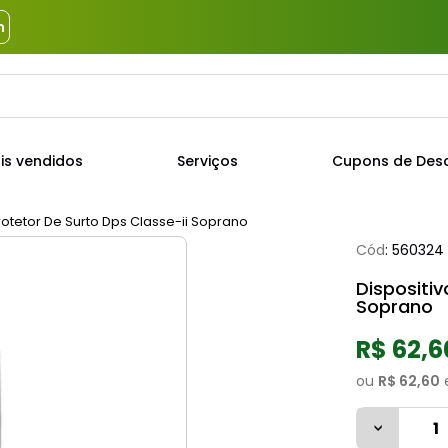
m
a?
TERMOS MAIS BUSCADOS
is vendidos
Serviços
Cupons de Des
1
º
piso
2
º
porcelanato
Protetor De Surto Dps Classe-ii Soprano
Cód
:
560324
3
º
porta
Dispositiv
4
º
revestimento
Soprano
5
º
argamassa
R$ 62,6
6
º
telha
ou
R$ 62,60
7
º
tinta
8
º
cimento