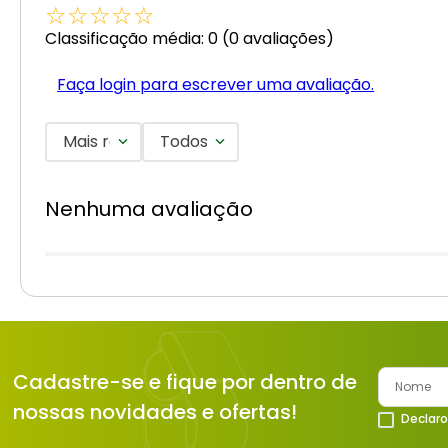
☆
☆
☆
☆
☆
Classificação média: 0
(0 avaliações)
Faça login para escrever uma avaliação.
Mais recentes
Todos
Nenhuma avaliação
Cadastre-se e fique por dentro de
nossas novidades e ofertas!
Declaro