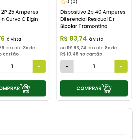
0
(0)
r 2P 25 Amperes
Dispositivo 2p 40 Amperes
in Curva C Elgin
Diferencial Residual Dr
Bipolar Tramontina
76
R$
83
,
74
76
em até
3
x de
ou
R$ 83,74
em até
8
x de
o cartão
R$ 10,46
no cartão
OMPRAR
COMPRAR