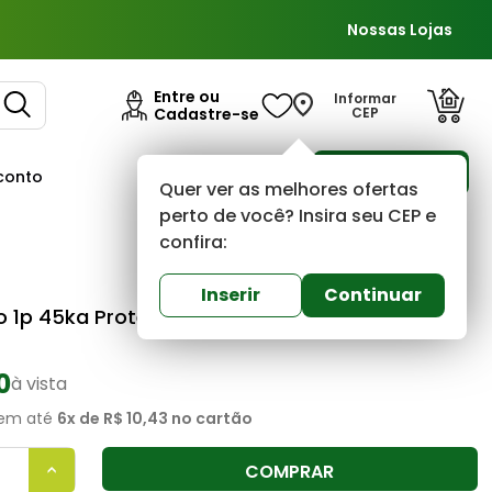
Nossas Lojas
Entre ou
Informar
Cadastre-se
CEP
Para Empresas
conto
Ofertas
Quer ver as melhores ofertas
perto de você? Insira seu CEP e
confira:
Elgin
0
(0)
Inserir
Continuar
o 1p 45ka Protetor De Surto Dps Classe-ii
0
à vista
em até
6
x de
R$ 10,43
no cartão
COMPRAR