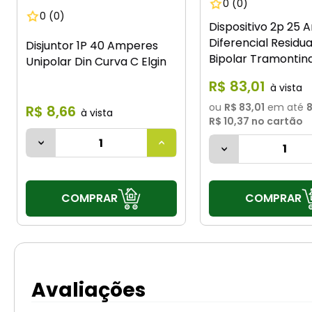
0
(0)
0
(0)
Dispositivo 2p 25
Diferencial Residua
Disjuntor 1P 40 Amperes
Bipolar Tramontin
Unipolar Din Curva C Elgin
R$
83
,
01
ou
R$ 83,01
em até
R$
8
,
66
R$ 10,37
no cartão
COMPRAR
COMPRAR
Avaliações