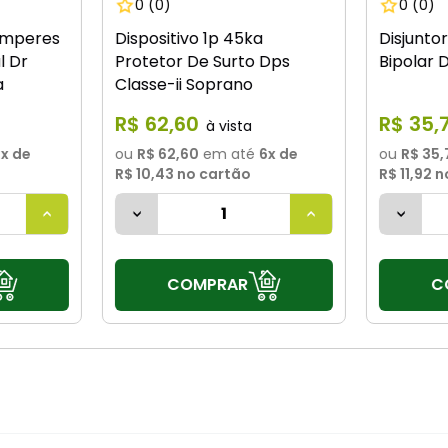
0
(0)
0
(0)
 Amperes
Dispositivo 1p 45ka
Disjunto
l Dr
Protetor De Surto Dps
Bipolar D
a
Classe-ii Soprano
R$
62
,
60
R$
35
,
8
x de
ou
R$ 62,60
em até
6
x de
ou
R$ 35,
R$ 10,43
no cartão
R$ 11,92
n
COMPRAR
C